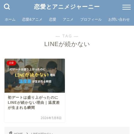
恋愛とアニメジャーニー
ホーム
恋愛&アニメ
恋愛
アニメ
プロフィール
お問い合わせ
― TAG ―
LINEが続かない
恋愛
初デートは盛り上がったのに
LINEが続かない理由｜温度差
が生まれる瞬間
2026年5月8日
HOME
LINEが続かない