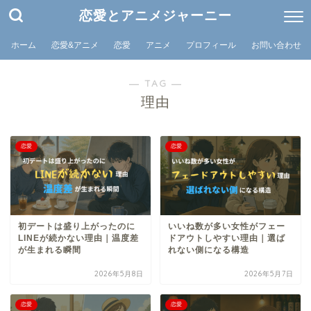
恋愛とアニメジャーニー
ホーム
恋愛&アニメ
恋愛
アニメ
プロフィール
お問い合わせ
― TAG ―
理由
恋愛
恋愛
初デートは盛り上がったのに
いいね数が多い女性がフェー
LINEが続かない理由｜温度差
ドアウトしやすい理由｜選ば
が生まれる瞬間
れない側になる構造
2026年5月8日
2026年5月7日
恋愛
恋愛